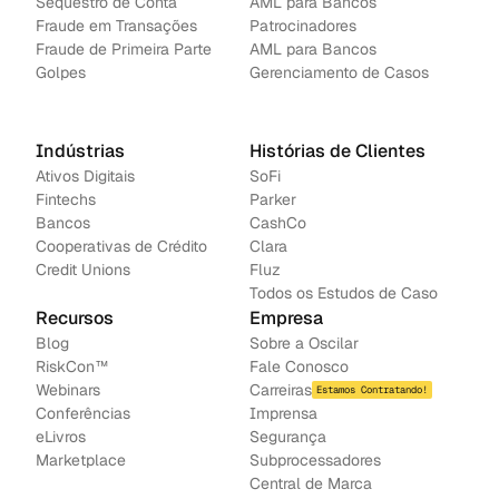
Sequestro de Conta
AML para Bancos 
Fraude em Transações
Patrocinadores
Fraude de Primeira Parte
AML para Bancos
Golpes
Gerenciamento de Casos
Indústrias
Histórias de Clientes
Ativos Digitais
SoFi
Fintechs
Parker
Bancos
CashCo
Cooperativas de Crédito
Clara
Credit Unions
Fluz
Todos os Estudos de Caso
Recursos
Empresa
Blog
Sobre a Oscilar
RiskCon™
Fale Conosco
Webinars
Carreiras
Estamos Contratando!
Conferências
Imprensa
e
Livros
Segurança
Marketplace
Subprocessadores
Central de Marca