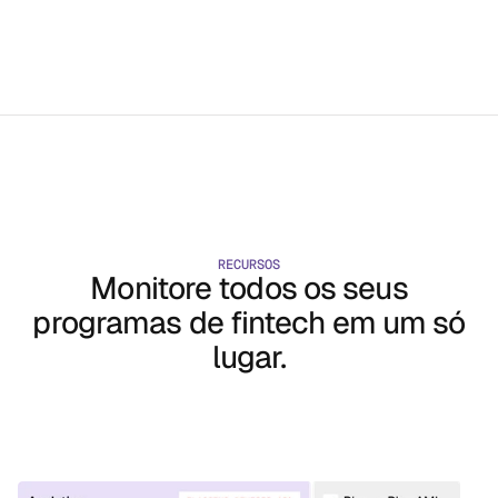
ESTUDO DE CASO
↗
ESTUDO DE CASO
↗
ESTUDO DE CASO
↗
ESTUDO DE CASO
↗
ES
RECURSOS
Monitore todos os seus
programas de fintech em um só
lugar.