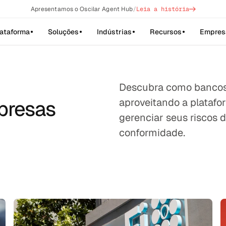
->
Apresentamos o Oscilar Agent Hub
/
Leia a história
lataforma
Soluções
Indústrias
Recursos
Empres
Descubra como bancos 
presas
aproveitando a platafor
gerenciar seus riscos de
conformidade.