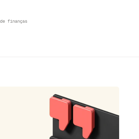
de finanças
SO
↗