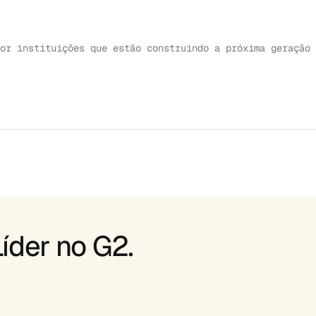
or instituições que estão construindo a próxima geração 
TUDO DE CASO
↗
ESTUDO DE CASO
↗
ESTUDO DE CASO
↗
ESTUDO DE CASO
↗
ESTUDO DE CA
íder no G2.