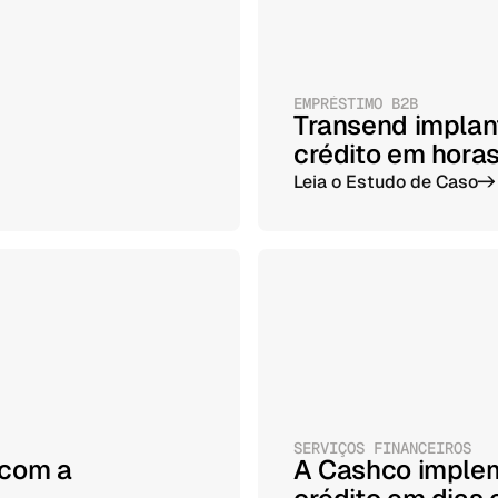
EMPRÉSTIMO B2B
Transend implan
crédito em hora
Leia o Estudo de Caso
->
SERVIÇOS FINANCEIROS
 com a
A Cashco imple