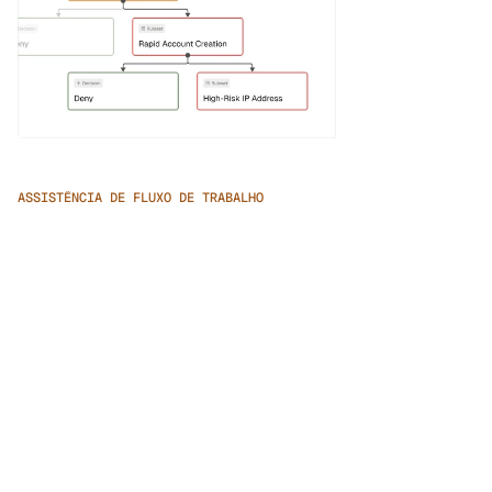
ASSISTÊNCIA DE FLUXO DE TRABALHO
Criação de Fluxo de Trabalho com IA
Descreva seu fluxo de trabalho e lógica de regras em 
linguagem natural e veja-os ganharem vida, adaptados 
para cenários de fraude na abertura de contas.
Aproveite as Regras Pré-Construídas e 
Modelos de ML