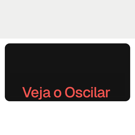
Veja o Oscilar 
em ação.
Agendar uma demonstração
→
Contacte-nos