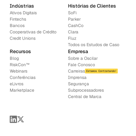
Indústrias
Histórias de Clientes
Ativos Digitais
SoFi
Fintechs
Parker
Bancos
CashCo
Cooperativas de Crédito
Clara
Credit Unions
Fluz
Todos os Estudos de Caso
Recursos
Empresa
Blog
Sobre a Oscilar
RiskCon™
Fale Conosco
Webinars
Carreiras
Estamos Contratando!
Conferências
Imprensa
e
Livros
Segurança
Marketplace
Subprocessadores
Central de Marca