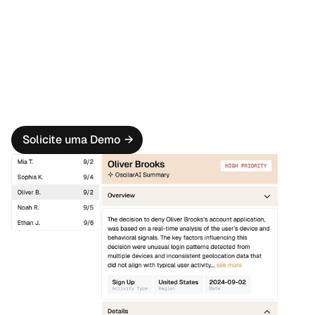
Implemente facilmente regras e modelos de ML para 
diversos cenários de fraude na abertura de contas, 
incluindo empilhamento de empréstimos, fraude de 
chargeback e fraude em aplicações.
Pacote de Testes Poderoso
Execute testes retrospectivos, testes A/B e testes 
unitários com um clique para validar fluxos de trabalho 
de detecção de fraude em abertura de contas 
existentes e novos.
Solicite uma Demo
→