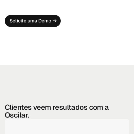
que um caso de fraude na abertura de conta foi criado, 
juntamente com insights proativos para acelerar as 
revisões.
Solicite uma Demo
→
Clientes veem resultados com a
Oscilar.