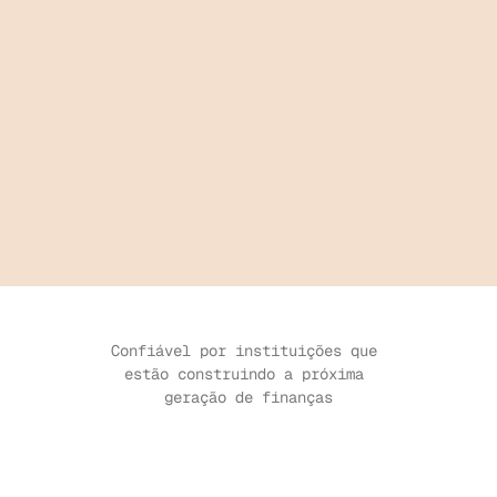
Confiável por instituições que 
estão construindo a próxima 
geração de finanças
ESTUDO DE CASO
↗
ESTUDO DE CASO
↗
ESTUDO DE CASO
↗
ESTUDO DE CASO
↗
ES