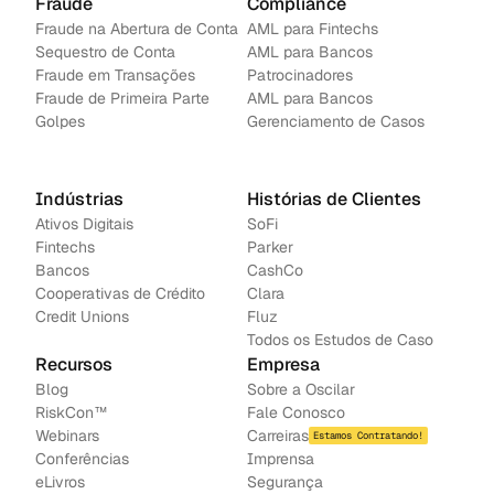
Fraude
Compliance
Fraude na Abertura de Conta
AML para Fintechs
Sequestro de Conta
AML para Bancos 
Fraude em Transações
Patrocinadores
Fraude de Primeira Parte
AML para Bancos
Golpes
Gerenciamento de Casos
Indústrias
Histórias de Clientes
Ativos Digitais
SoFi
Fintechs
Parker
Bancos
CashCo
Cooperativas de Crédito
Clara
Credit Unions
Fluz
Todos os Estudos de Caso
Recursos
Empresa
Blog
Sobre a Oscilar
RiskCon™
Fale Conosco
Webinars
Carreiras
Estamos Contratando!
Conferências
Imprensa
e
Livros
Segurança