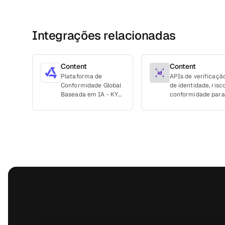
Integrações relacionadas
Content
Content
Plataforma de
APIs de verificaçã
Conformidade Global
de identidade, risc
Baseada em IA - KYB
conformidade para
| KYC | Agentes de IA
Brasil