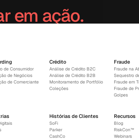
ar em ação.
ão
→
Contacte-nos
rding
Crédito
Fraude
ro de Consumidor
Análise de Crédito B2C
Fraude na A
ção de Negócios
Análise de Crédito B2B
Sequestro d
ção de Comerciante
Monitoramento de Portfólio
Fraude em T
Coleções
Fraude de Pr
Golpes
rias
Histórias de Clientes
Recursos
igitais
SoFi
Blog
s
Parker
RiskCon™
CashCo
Webinars