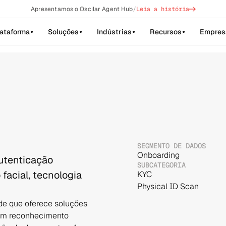
->
Apresentamos o Oscilar Agent Hub
/
Leia a história
lataforma
Soluções
Indústrias
Recursos
Empres
SEGMENTO DE DADOS
Onboarding
autenticação
SUBCATEGORIA
facial, tecnologia
KYC
Physical ID Scan
de que oferece soluções 
com reconhecimento 