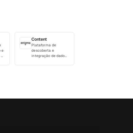
Content
o
Plataforma de
o e
descoberta e
 o
integração de dados
para empresas