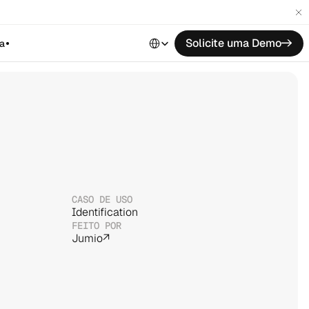
Select Language
Solicite uma Demo
->
a
CASO DE USO
Identification
FEITO POR
Jumio
↗