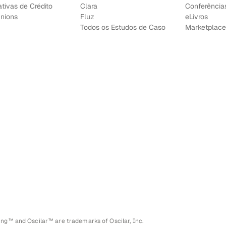
tivas de Crédito
Clara
Conferência
Unions
Fluz
e
Livros
Todos os Estudos de Caso
Marketplace
ing™ and Oscilar™ are trademarks of Oscilar, Inc.