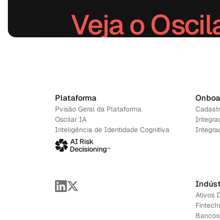
Veja o Oscil
Agendar uma demonstraç
Plataforma
Onboa
Pvisão Geral da Plataforma
Cadast
Oscilar IA
Integra
Inteligência de Identidade Cognitiva
Integra
Indúst
Ativos D
Fintech
Bancos