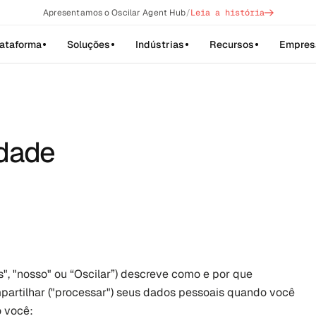
->
Apresentamos o Oscilar Agent Hub
/
Leia a história
lataforma
Soluções
Indústrias
Recursos
Empres
idade
s", "nosso" ou “Oscilar”) descreve como e por que 
partilhar ("processar") seus dados pessoais quando você 
o você: