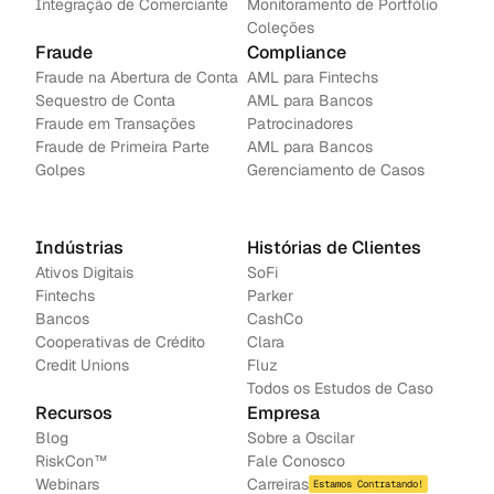
Integração de Comerciante
Monitoramento de Portfólio
Coleções
Fraude
Compliance
Fraude na Abertura de Conta
AML para Fintechs
Sequestro de Conta
AML para Bancos 
Fraude em Transações
Patrocinadores
Fraude de Primeira Parte
AML para Bancos
Golpes
Gerenciamento de Casos
Indústrias
Histórias de Clientes
Ativos Digitais
SoFi
Fintechs
Parker
Bancos
CashCo
Cooperativas de Crédito
Clara
Credit Unions
Fluz
Todos os Estudos de Caso
Recursos
Empresa
Blog
Sobre a Oscilar
RiskCon™
Fale Conosco
Webinars
Carreiras
Estamos Contratando!