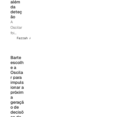
além 
da 
deteç
ão
A
Oscilar
foi
reconhe
Farrah Appleman
cida
pela
Chartis
Barte 
por
escolh
possibili
e a 
tar
Oscila
decisõe
r para 
impuls
s em
ionar a 
tempo
próxim
real,
a 
nativas
geraçã
de IA,
o de 
nas
decisõ
áreas