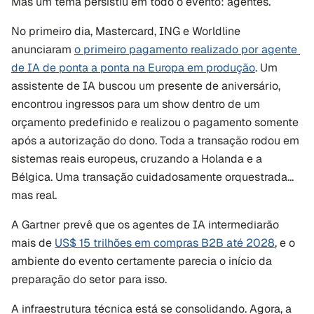
Mas um tema persistiu em todo o evento: agentes.
No primeiro dia, Mastercard, ING e Worldline 
anunciaram 
o primeiro pagamento realizado por agente 
de IA de ponta a ponta na Europa em produção
. Um 
assistente de IA buscou um presente de aniversário, 
encontrou ingressos para um show dentro de um 
orçamento predefinido e realizou o pagamento somente 
após a autorização do dono. Toda a transação rodou em 
sistemas reais europeus, cruzando a Holanda e a 
Bélgica. Uma transação cuidadosamente orquestrada... 
mas real.
A Gartner prevê que os agentes de IA intermediarão 
mais de 
US$ 15 trilhões em compras B2B até 2028
, e o 
ambiente do evento certamente parecia o início da 
preparação do setor para isso.
A infraestrutura técnica está se consolidando. Agora, a 