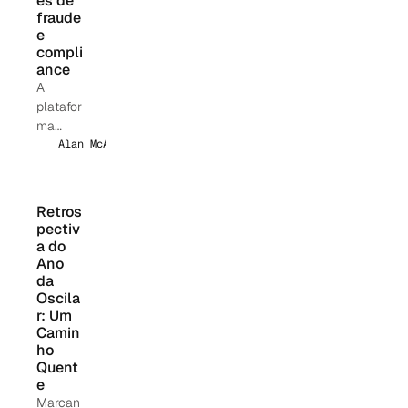
es de 
de
fraude 
fraude,
e 
conform
compli
ance
idade e
A
crédito.
platafor
ma
financei
Alan McAlpine
ra
brasileir
a em
Retros
rápido
pectiv
crescim
a do 
ento
Ano 
Barte
da 
Oscila
selecio
r: Um 
nou a
Camin
platafor
ho 
ma de
Quent
AI Risk
e
Decisio
Marcan