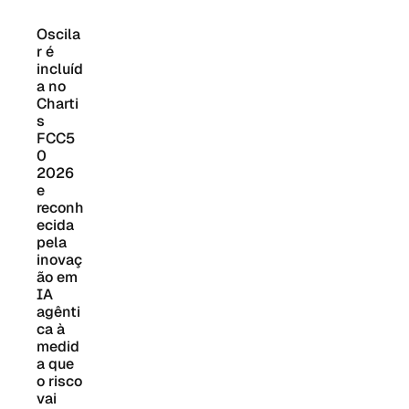
Oscila
r é 
incluíd
a no 
Charti
s 
FCC5
0 
2026 
e 
reconh
ecida 
pela 
inovaç
ão em 
IA 
agênti
ca à 
medid
a que 
o risco 
vai 