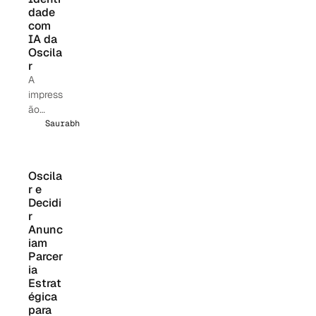
dade 
com 
IA da 
Oscila
r
A
impress
ão
digital
Saurabh Bajaj
de
dispositi
vos
Oscila
está
r e 
obsolet
Decidi
a. A
r 
Inteligê
Anunc
iam 
ncia
Parcer
Cognitiv
ia 
a de
Estrat
Identid
égica 
ade da
para 