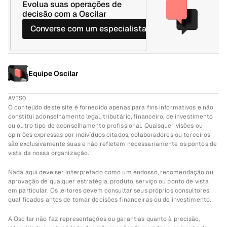
Evolua suas operações de 
decisão com a Oscilar
Converse com um especialista
->
Equipe Oscilar
AVISO
O conteúdo deste site é fornecido apenas para fins informativos e não 
constitui aconselhamento legal, tributário, financeiro, de investimento 
ou outro tipo de aconselhamento profissional. Quaisquer visões ou 
opiniões expressas por indivíduos citados, colaboradores ou terceiros 
são exclusivamente suas e não refletem necessariamente os pontos de 
vista da nossa organização.
Nada aqui deve ser interpretado como um endosso, recomendação ou 
aprovação de qualquer estratégia, produto, serviço ou ponto de vista 
em particular. Os leitores devem consultar seus próprios consultores 
qualificados antes de tomar decisões financeiras ou de investimento.
A Oscilar não faz representações ou garantias quanto à precisão, 