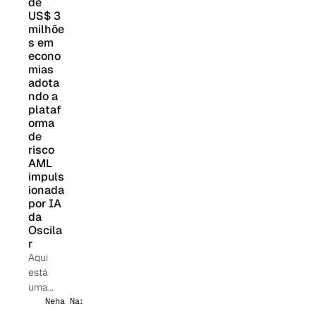
de 
r
US$ 3 
soluçõe
milhõe
s de
s em 
automa
econo
ção e
mias 
decisão
adota
de risco
ndo a 
com
plataf
tecnolo
orma 
de 
gia de
risco 
IA ao
AML 
setor
impuls
financei
ionada 
ro do
por IA 
Brasil,
da 
combin
Oscila
ando
r
tecnolo
Aqui
gia
está
avança
uma
da com
sugestã
Neha Narkhede
expertis