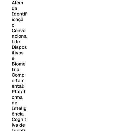
Além 
da 
Identif
icaçã
o 
Conve
nciona
l de 
Dispos
itivos 
e 
Biome
tria 
Comp
ortam
ental: 
Plataf
orma 
de 
Intelig
ência 
Cognit
iva de 
Identi