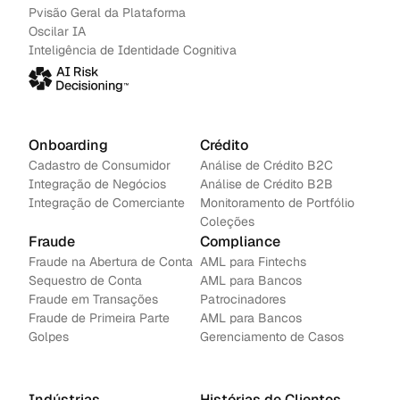
Pvisão Geral da Plataforma
tecnolo
Oscilar IA
gia de
Inteligência de Identidade Cognitiva
IA,
aprimor
ando a
conform
idade e
Onboarding
Crédito
escalab
ilidade
Cadastro de Consumidor
Análise de Crédito B2C
do
Integração de Negócios
Análise de Crédito B2B
BaaS
Integração de Comerciante
Monitoramento de Portfólio
enquant
Coleções
o reduz
Fraude
Compliance
custos.
Fraude na Abertura de Conta
AML para Fintechs
Sequestro de Conta
AML para Bancos 
Fraude em Transações
Patrocinadores
Fraude de Primeira Parte
AML para Bancos
Golpes
Gerenciamento de Casos
Indústrias
Histórias de Clientes