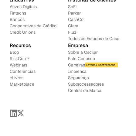
Ativos Digitais
SoFi
Fintechs
Parker
Bancos
CashCo
Cooperativas de Crédito
Clara
Credit Unions
Fluz
Todos os Estudos de Caso
Recursos
Empresa
Blog
Sobre a Oscilar
RiskCon™
Fale Conosco
Webinars
Carreiras
Estamos Contratando!
Conferências
Imprensa
e
Livros
Segurança
Marketplace
Subprocessadores
Central de Marca