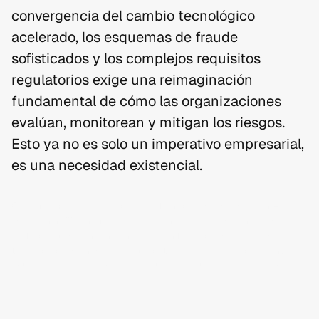
convergencia del cambio tecnológico 
acelerado, los esquemas de fraude 
sofisticados y los complejos requisitos 
regulatorios exige una reimaginación 
fundamental de cómo las organizaciones 
evalúan, monitorean y mitigan los riesgos. 
Esto ya no es solo un imperativo empresarial, 
es una necesidad existencial.
Creemos que el futuro de la gestión de riesgos reside en AI Risk 
Decisioning™: un marco revolucionario que trasciende las 
metodologías convencionales al unificar datos, procesos y 
toma de decisiones a lo largo de todo el recorrido del cliente. 
Este nuevo paradigma representa la inevitable evolución de la 
gestión de riesgos en la economía digital.