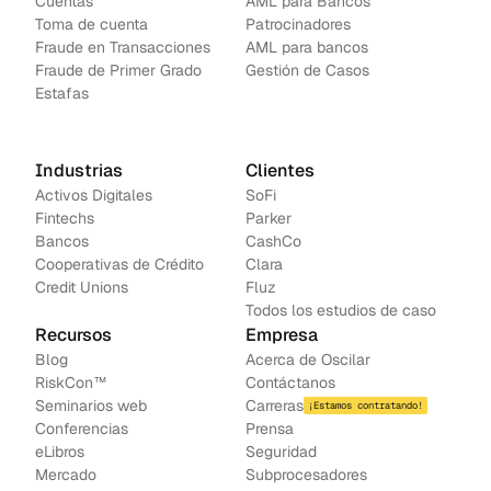
Cuentas
AML para Bancos 
Toma de cuenta
Patrocinadores
Fraude en Transacciones
AML para bancos
Fraude de Primer Grado
Gestión de Casos
Estafas
Industrias
Clientes
Activos Digitales
SoFi
Fintechs
Parker
Bancos
CashCo
Cooperativas de Crédito
Clara
Credit Unions
Fluz
Todos los estudios de caso
Recursos
Empresa
Blog
Acerca de Oscilar
RiskCon™
Contáctanos
Seminarios web
Carreras
¡Estamos contratando!
Conferencias
Prensa
e
Libros
Seguridad
Mercado
Subprocesadores