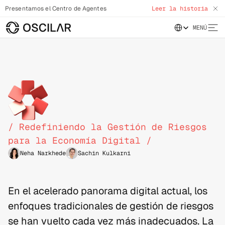
Presentamos el Centro de Agentes
Leer la historia
Select Language
MENÚ
¿
Q
u
é
e
s
l
a
D
e
c
i
s
i
ó
n
d
e
R
i
/ Redefiniendo la Gestión de Riesgos 
para la Economía Digital /
Neha Narkhede
Sachin Kulkarni
En el acelerado panorama digital actual, los 
enfoques tradicionales de gestión de riesgos 
se han vuelto cada vez más inadecuados. La 