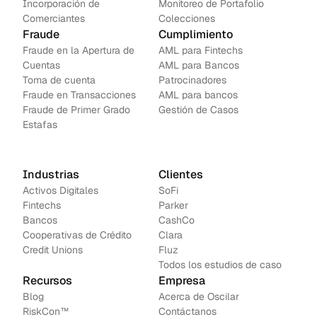
Incorporación de 
Monitoreo de Portafolio
Comerciantes
Colecciones
Fraude
Cumplimiento
Fraude en la Apertura de 
AML para Fintechs
Cuentas
AML para Bancos 
Toma de cuenta
Patrocinadores
Fraude en Transacciones
AML para bancos
Fraude de Primer Grado
Gestión de Casos
Estafas
Industrias
Clientes
Activos Digitales
SoFi
Fintechs
Parker
Bancos
CashCo
Cooperativas de Crédito
Clara
Credit Unions
Fluz
Todos los estudios de caso
Recursos
Empresa
Blog
Acerca de Oscilar
RiskCon™
Contáctanos