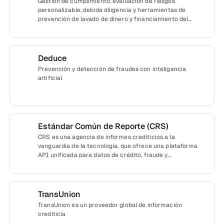
Gestión de cumplimiento, evaluación de riesgos
personalizable, debida diligencia y herramientas de
prevención de lavado de dinero y financiamiento del
terrorismo (ALD/CFT)
Deduce
Prevención y detección de fraudes con inteligencia
artificial
Estándar Común de Reporte (CRS)
CRS es una agencia de informes crediticios a la
vanguardia de la tecnología, que ofrece una plataforma
API unificada para datos de crédito, fraude y
cumplimiento del marco regulatorio. Como intermediario
con licencia para trabajar con los principales burós de
crédito y proveedores de datos alternativos, CRS ofrece
soluciones de datos crediticios adaptables y que cumplen
TransUnion
con las normativas, fáciles de integrar mediante API para
TransUnion es un proveedor global de información
empresas de servicios financieros.
crediticia