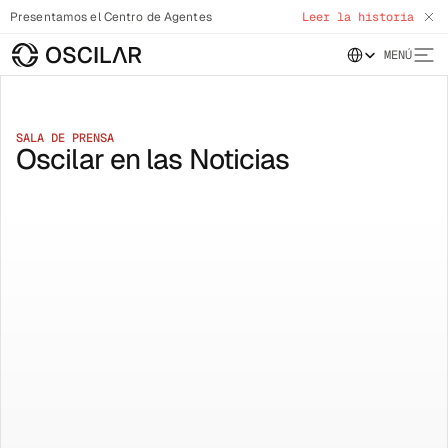
Presentamos el Centro de Agentes
Leer la historia
Select Language
MENÚ
SALA DE PRENSA
Oscilar en las Noticias
Los inmigrantes vivos más
↗
Excelencia Regio
exitosos de EE. UU. (Neha
Oriente): Chartis
Narkhede)
Crime and Compl
FORBES 250
CHARTIS