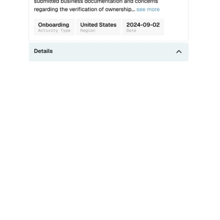
tóricos
ivas con un solo clic para validar nuevos flujos 
ón con datos históricos antes de implementarlos.