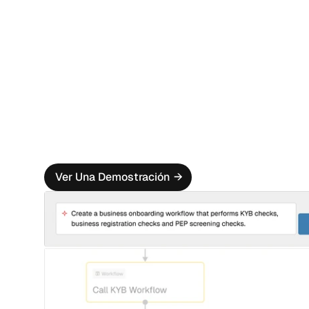
Conexión a la Base de Datos con Un S
Conecte sus propias bases de datos con un solo cl
poderoso y automatizado sistema de ingesta de b
Mercado Oscilar
Conéctese sin problemas a fuentes de datos de t
nuestro mercado de más de 80 socios
Señales Avanzadas de Dispositivos 
Aproveche señales avanzadas como la inteligencia 
biometría del comportamiento y los enriquecimien
mejorar la identificación del cliente.
Ver Una Demostración
→