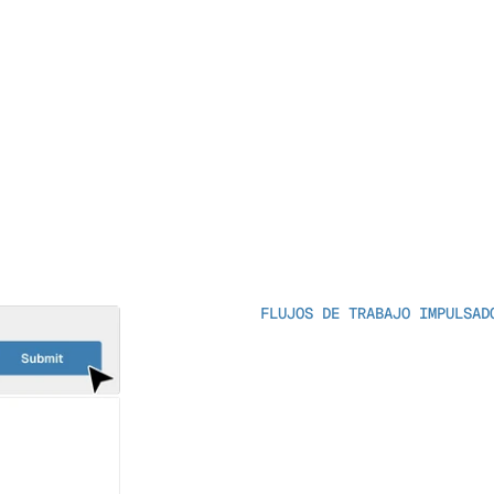
olo Clic
ic usando nuestro 
ases de datos.
erceros aprovechando 
y Comportamiento
del dispositivo, la 
tos de datos para 
FLUJOS DE TRABAJO IMPULSAD