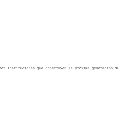
por instituciones que construyen la próxima generación d
↗
CASO DE ESTUDIO
↗
CASO DE ESTUDIO
↗
CASO DE ESTUDIO
↗
CASO DE ESTUDIO
↗
CASO