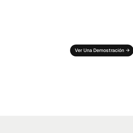
Prueba A/B Fácilm
Prueba el cambio en el re
modelo con un solo clic.
Supervisar los KPI 
Gestiona los falsos positi
personalizados con un pot
Ver Una Demostración
→