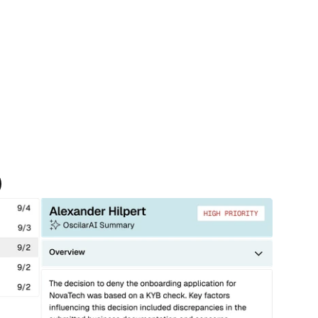
de Trabajo impulsados por IA
o y la lógica de las reglas en lenguaje natural y 
s y Modelos Predefinidos
elos y conjuntos de reglas preconstruidos para 
s con una interfaz intuitiva de arrastrar y soltar.
plementarias
da mejorada y pasos de verificación adicionales 