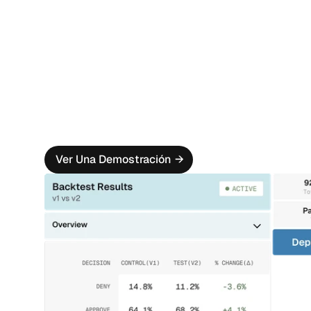
Priorización Inteligente
Revise los casos priorizados según la urgencia y l
fácilmente los casos a las filas.
Vista Integral del Usuario
Obtén todos los datos históricos sobre el usuario y
de tu mano.
Perspectivas de Casos de IA
Obtén una explicación en lenguaje natural sobre p
de onboarding. Obtén información proactiva para ag
Ver Una Demostración
→