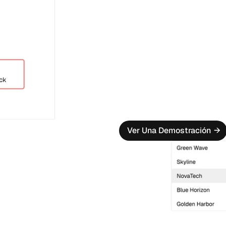
Creación de Flujos 
Describe su flujo de trabaj
vea cómo cobran vida.
Conjuntos de Regla
Aproveche docenas de mod
KYC o cree los suyos propio
Verificaciones Com
Active una diligencia debi
cuando sea necesario.
Ver Una Demostración
→