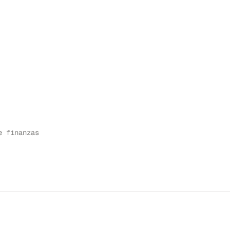
e finanzas
 DE ESTUDIO
↗