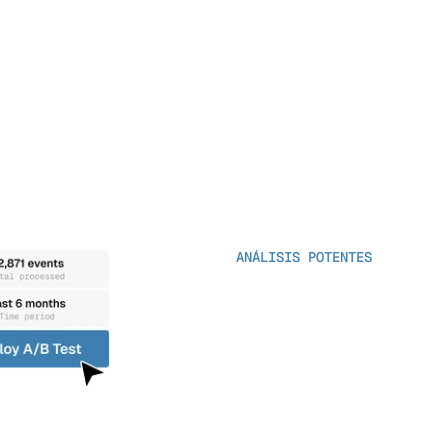
a gravedad. Asigne 
 su actividad al alcance 
or qué se creó un caso 
ilizar las revisiones.
ANÁLISIS POTENTES
Prueba de Datos His
Ejecute pruebas retrospect
de trabajo de incorporaci