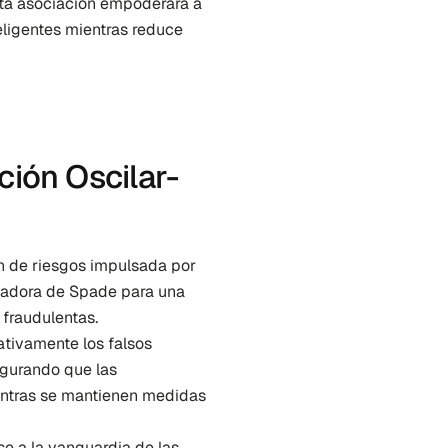
a asociación empoderará a 
ligentes mientras reduce 
ción Oscilar-
n de riesgos impulsada por 
vadora de Spade para una 
 fraudulentas.
ativamente los falsos 
gurando que las 
entras se mantienen medidas 
e a la vanguardia de las 