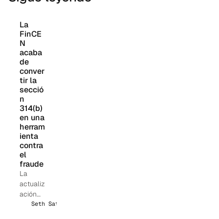
La 
FinCE
N 
acaba 
de 
conver
tir la 
secció
n 
314(b) 
en una 
herram
ienta 
contra 
el 
fraude
La
actualiz
ación
de junio
Seth Sattler
de