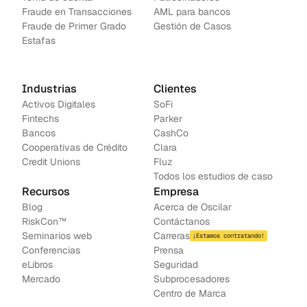
Fraude en Transacciones
AML para bancos
Fraude de Primer Grado
Gestión de Casos
Estafas
Industrias
Clientes
Activos Digitales
SoFi
Fintechs
Parker
Bancos
CashCo
Cooperativas de Crédito
Clara
Credit Unions
Fluz
Todos los estudios de caso
Recursos
Empresa
Blog
Acerca de Oscilar
RiskCon™
Contáctanos
Seminarios web
Carreras
¡Estamos contratando!
Conferencias
Prensa
e
Libros
Seguridad
Mercado
Subprocesadores
Centro de Marca