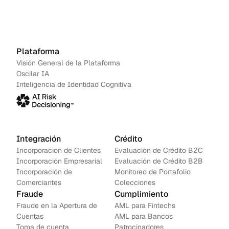
acción.
artificial
frena
Agenda una demo
→
débitos
no
Contáctanos
Plataforma
autoriz
Visión General de la Plataforma
ados,
Oscilar IA
robos
Inteligencia de Identidad Cognitiva
de
cuentas
y
fraudes
por
Integración
Crédito
devoluc
ión en
Incorporación de Clientes
Evaluación de Crédito B2C
tiempo
Incorporación Empresarial
Evaluación de Crédito B2B
real.
Incorporación de 
Monitoreo de Portafolio
Comerciantes
Colecciones
Fraude
Cumplimiento
Fraude en la Apertura de 
AML para Fintechs
Cuentas
AML para Bancos 
Toma de cuenta
Patrocinadores