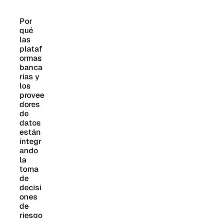
2026
de la
Por 
directriz
qué 
314(b)
las 
de
plataf
FinCEN
ormas 
banca
aclara
rias y 
la
los 
cobertu
provee
ra
dores 
contra
de 
fraudes,
datos 
la
están 
confide
integr
ncialida
ando 
d de los
la 
toma 
Reporte
de 
s de
decisi
Activida
ones 
des
de 
Sospec
riesgo 