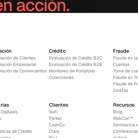
en acción.
Contáctanos
ación
Crédito
Fraude
ración de Clientes
Evaluación de Crédito B2C
Fraude en la
ración Empresarial
Evaluación de Crédito B2B
Cuentas
ración de Comerciantes
Monitoreo de Portafolio
Toma de cue
Colecciones
Fraude en T
Fraude de P
Estafas
rias
Clientes
Recursos
 Digitales
SoFi
Blog
s
Parker
RiskCon™
CashCo
Seminarios 
tivas de Crédito
Clara
Conferencia
Unions
Fluz
e
Libros