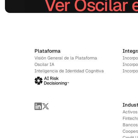
Ver Oscilar 
Agenda una demo
→
Plataforma
Integr
Visión General de la Plataforma
Incorpo
Oscilar IA
Incorpo
Inteligencia de Identidad Cognitiva
Incorpo
Indust
Activos
Fintech
Bancos
Coopera
Credit 