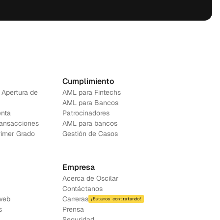
Cumplimiento
 Apertura de 
AML para Fintechs
AML para Bancos 
nta
Patrocinadores
ransacciones
AML para bancos
rimer Grado
Gestión de Casos
Empresa
Acerca de Oscilar
Contáctanos
web
Carreras
¡Estamos contratando!
s
Prensa
Seguridad