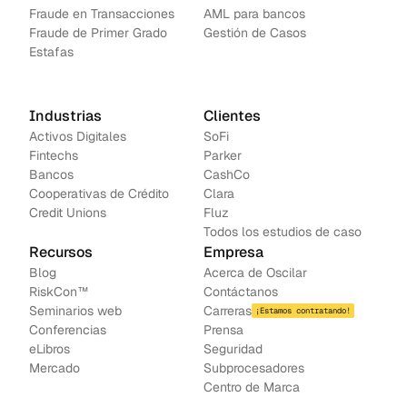
Fraude en Transacciones
AML para bancos
Fraude de Primer Grado
Gestión de Casos
Estafas
Industrias
Clientes
Activos Digitales
SoFi
Fintechs
Parker
Bancos
CashCo
Cooperativas de Crédito
Clara
Credit Unions
Fluz
Todos los estudios de caso
Recursos
Empresa
Blog
Acerca de Oscilar
RiskCon™
Contáctanos
Seminarios web
Carreras
¡Estamos contratando!
Conferencias
Prensa
e
Libros
Seguridad
Mercado
Subprocesadores
Centro de Marca