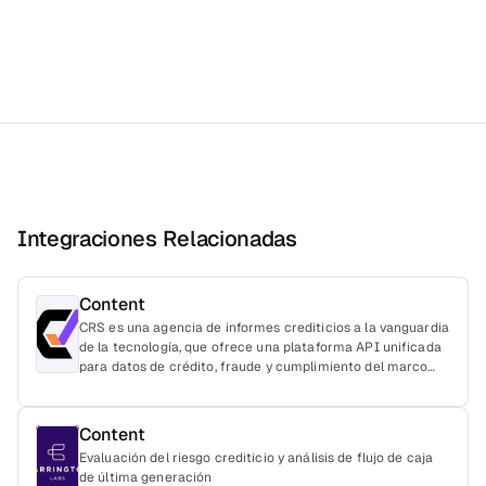
Integraciones Relacionadas
Content
CRS es una agencia de informes crediticios a la vanguardia
de la tecnología, que ofrece una plataforma API unificada
para datos de crédito, fraude y cumplimiento del marco
regulatorio. Como intermediario con licencia para trabajar
con los principales burós de crédito y proveedores de
datos alternativos, CRS ofrece soluciones de datos
Content
crediticios adaptables y que cumplen con las normativas,
Evaluación del riesgo crediticio y análisis de flujo de caja
fáciles de integrar mediante API para empresas de
de última generación
servicios financieros.