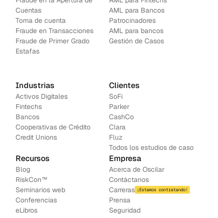
Fraude en la Apertura de 
AML para Fintechs
Cuentas
AML para Bancos 
Toma de cuenta
Patrocinadores
Fraude en Transacciones
AML para bancos
Fraude de Primer Grado
Gestión de Casos
Estafas
Industrias
Clientes
Activos Digitales
SoFi
Fintechs
Parker
Bancos
CashCo
Cooperativas de Crédito
Clara
Credit Unions
Fluz
Todos los estudios de caso
Recursos
Empresa
Blog
Acerca de Oscilar
RiskCon™
Contáctanos
Seminarios web
Carreras
¡Estamos contratando!
Conferencias
Prensa
e
Libros
Seguridad