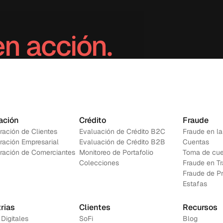
en acción.
Contáctanos
ación
Crédito
Fraude
ración de Clientes
Evaluación de Crédito B2C
Fraude en la
ración Empresarial
Evaluación de Crédito B2B
Cuentas
ración de Comerciantes
Monitoreo de Portafolio
Toma de cue
Colecciones
Fraude en T
Fraude de P
Estafas
rias
Clientes
Recursos
 Digitales
SoFi
Blog