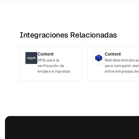
Integraciones Relacionadas
Content
Content
APIs para la
Red descentraliza
verificación de
para compartir dat
empleo e ingresos
entre empresas de
forma segura