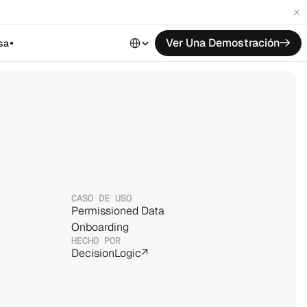
Select Language
Ver Una Demostración
->
sa
CASO DE USO
Permissioned Data
Onboarding
HECHO POR
DecisionLogic
↗