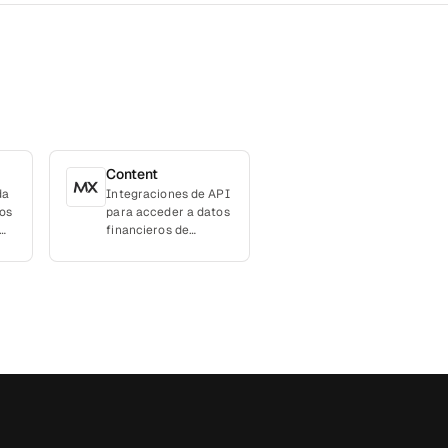
Content
da
Integraciones de API
os
para acceder a datos
financieros de
diversas fuentes