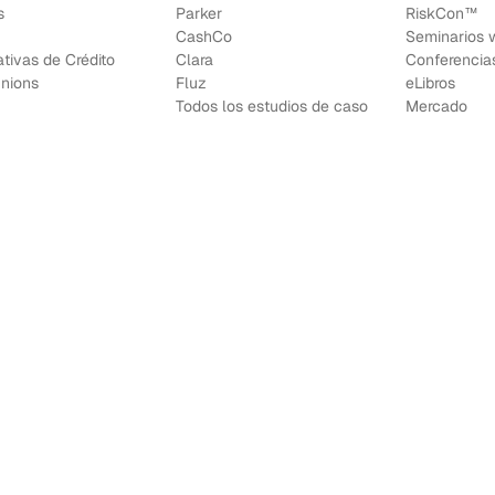
s
Parker
RiskCon™
CashCo
Seminarios 
tivas de Crédito
Clara
Conferencia
Unions
Fluz
e
Libros
Todos los estudios de caso
Mercado