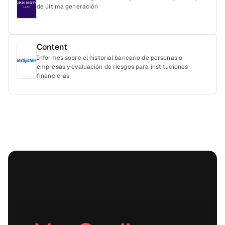
fáciles de integrar mediante API para empresas de
de última generación
servicios financieros.
Content
Informes sobre el historial bancario de personas o
empresas y evaluación de riesgos para instituciones
financieras