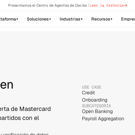
->
Presentamos el Centro de Agentes de Oscilar
/
Leer la historia
ataforma
Soluciones
Industrias
Recursos
Empre
pen
USE CASE
Credit
Onboarding
SUBCATEGORÍA
erta de Mastercard
Open Banking
artidos con el
Payroll Aggregation
 verificación de datos 