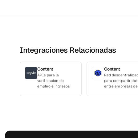
Integraciones Relacionadas
Content
Content
APIs para la
Red descentraliza
verificación de
para compartir dat
empleo e ingresos
entre empresas de
forma segura