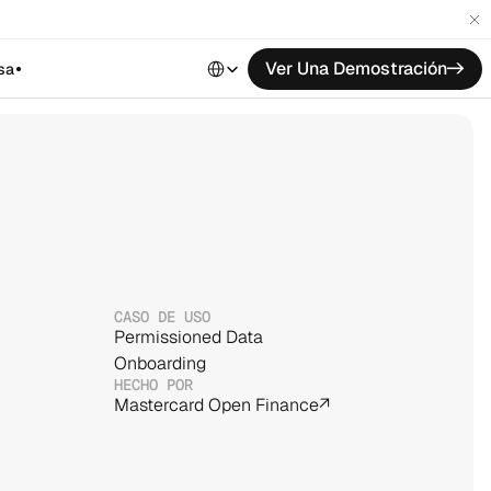
Select Language
Ver Una Demostración
->
sa
CASO DE USO
Permissioned Data
Onboarding
HECHO POR
Mastercard Open Finance
↗