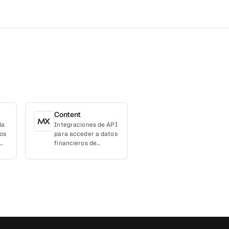
Content
da
Integraciones de API
os
para acceder a datos
financieros de
diversas fuentes