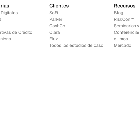
rias
Clientes
Recursos
 Digitales
SoFi
Blog
s
Parker
RiskCon™
CashCo
Seminarios 
tivas de Crédito
Clara
Conferencia
Unions
Fluz
e
Libros
Todos los estudios de caso
Mercado