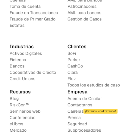
Cuentas
AML para Bancos 
Toma de cuenta
Patrocinadores
Fraude en Transacciones
AML para bancos
Fraude de Primer Grado
Gestión de Casos
Estafas
Industrias
Clientes
Activos Digitales
SoFi
Fintechs
Parker
Bancos
CashCo
Cooperativas de Crédito
Clara
Credit Unions
Fluz
Todos los estudios de caso
Recursos
Empresa
Blog
Acerca de Oscilar
RiskCon™
Contáctanos
Seminarios web
Carreras
¡Estamos contratando!
Conferencias
Prensa
e
Libros
Seguridad
Mercado
Subprocesadores