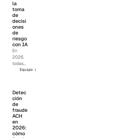
d de los
la 
toma 
Reporte
de 
s de
decisi
Activida
ones 
des
de 
Sospec
riesgo 
hosas
con IA
(SAR),
En
el
2026,
interca
todas
mbio de
las
Equipo de Oscilar
informa
instituci
ción en
ones
tiempo
financie
Detec
real y
ras les
ción 
cómo
están
de 
las
haciend
fraude 
instituci
o a sus
ACH 
ones
en 
proveed
financie
2026: 
ores la
ras
cómo 
misma