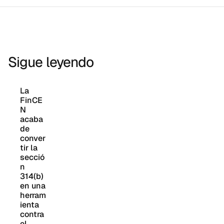
Sigue leyendo
La 
FinCE
N 
acaba 
de 
conver
tir la 
secció
n 
314(b) 
en una 
herram
ienta 
contra 
el 