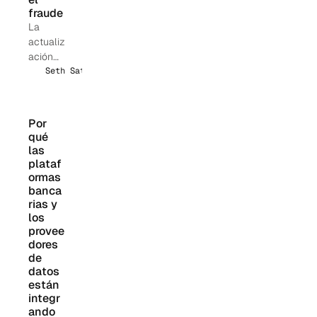
fraude
La
actualiz
ación
de junio
Seth Sattler
de
2026
de la
Por 
directriz
qué 
314(b)
las 
de
plataf
FinCEN
ormas 
banca
aclara
rias y 
la
los 
cobertu
provee
ra
dores 
contra
de 
fraudes,
datos 
la
están 
confide
integr
ncialida
ando 