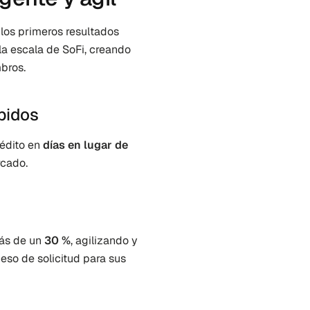
los primeros resultados 
a escala de SoFi, creando 
mbros.
pidos
édito en 
días en lugar de 
rcado.
ás de un 
30 %
, agilizando y 
so de solicitud para sus 