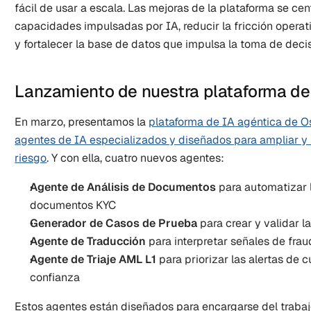
fácil de usar a escala. Las mejoras de la plataforma se cent
capacidades impulsadas por IA, reducir la fricción operati
y fortalecer la base de datos que impulsa la toma de decis
Lanzamiento de nuestra plataforma de
En marzo, presentamos la 
plataforma de IA agéntica de Osc
agentes de IA especializados y diseñados para ampliar y r
riesgo
. Y con ella, cuatro nuevos agentes: 
Agente de Análisis de Documentos
 para automatizar l
documentos KYC
Generador de Casos de Prueba
 para crear y validar l
Agente de Traducción
 para interpretar señales de fra
Agente de Triaje AML L1
 para priorizar las alertas de 
confianza
Estos agentes están diseñados para encargarse del trabajo