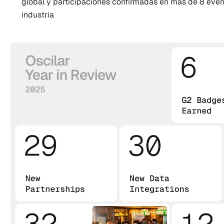
global y participaciones confirmadas en más de 8 event
industria