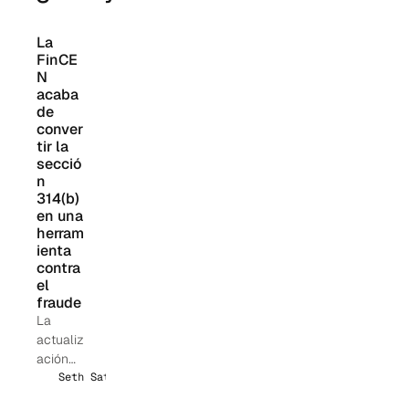
La 
FinCE
N 
acaba 
de 
conver
tir la 
secció
n 
314(b) 
en una 
herram
ienta 
contra 
el 
fraude
La
actualiz
ación
de junio
Seth Sattler
de