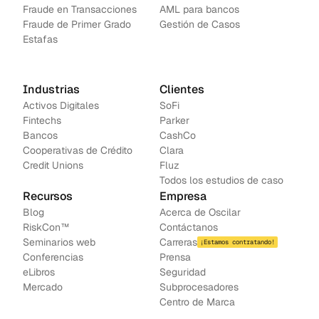
Fraude en Transacciones
AML para bancos
Fraude de Primer Grado
Gestión de Casos
Estafas
Industrias
Clientes
Activos Digitales
SoFi
Fintechs
Parker
Bancos
CashCo
Cooperativas de Crédito
Clara
Credit Unions
Fluz
Todos los estudios de caso
Recursos
Empresa
Blog
Acerca de Oscilar
RiskCon™
Contáctanos
Seminarios web
Carreras
¡Estamos contratando!
Conferencias
Prensa
e
Libros
Seguridad
Mercado
Subprocesadores
Centro de Marca