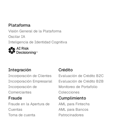
artificial
frena
Agenda una demo
→
débitos
no
Contáctanos
Plataforma
autoriz
Visión General de la Plataforma
ados,
Oscilar IA
robos
Inteligencia de Identidad Cognitiva
de
cuentas
y
fraudes
por
Integración
Crédito
devoluc
ión en
Incorporación de Clientes
Evaluación de Crédito B2C
tiempo
Incorporación Empresarial
Evaluación de Crédito B2B
real.
Incorporación de 
Monitoreo de Portafolio
Comerciantes
Colecciones
Fraude
Cumplimiento
Fraude en la Apertura de 
AML para Fintechs
Cuentas
AML para Bancos 
Toma de cuenta
Patrocinadores