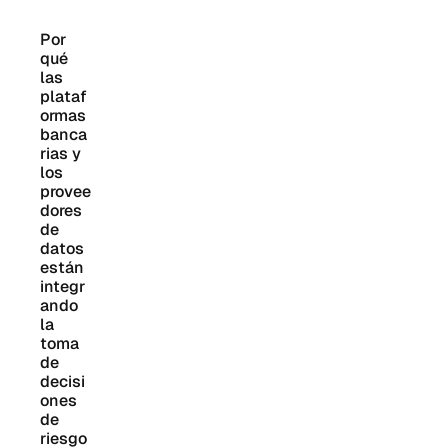
2026
de la
Por 
directriz
qué 
314(b)
las 
de
plataf
FinCEN
ormas 
banca
aclara
rias y 
la
los 
cobertu
provee
ra
dores 
contra
de 
fraudes,
datos 
la
están 
confide
integr
ncialida
ando 
d de los
la 
toma 
Reporte
de 
s de
decisi
Activida
ones 
des
de 
Sospec
riesgo 