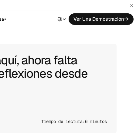
Select Language
Ver Una Demostración
->
sa
uí, ahora falta
reflexiones desde
Tiempo de lectura:
6 minutos