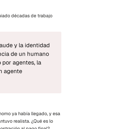
iado décadas de trabajo 
aude y la identidad 
ncia de un humano 
por agentes, la 
n agente 
nomo ya había llegado, y esa 
tuvo realista. ¿Qué es lo 
stración al pago final? 